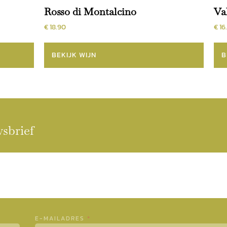
Rosso di Montalcino
Va
€ 18.90
€ 16
BEKIJK WIJN
B
wsbrief
E-MAILADRES
*