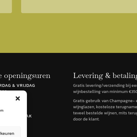
 openingsuren
Levering & betalin
DAG & VRIJDAG
Gratis levering/verzending bij ee
7:30
wijnbestelling van minimum €35
DAG
Gratis gebruik van Champagne- 
7:30
wijnglazen, kosteloze terugnam
om
teveel bestelde wijnen, mits ter
EEN AFSPRAAK
door de klant.
rkeuren