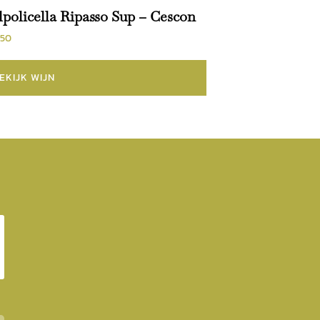
lpolicella Ripasso Sup – Cescon
.50
EKIJK WIJN