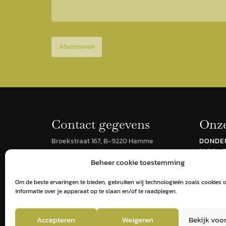
Abonneren
Contact gegevens
Onze
Broekstraat 167, B-9220 Hamme
DONDER
14:00 - 1
+32 (0)478 38 56 07
Beheer cookie toestemming
info@phivino.be
ZATER
10:00 - 1
Om de beste ervaringen te bieden, gebruiken wij technologieën zoals cookies 
MAAK 
informatie over je apparaat op te slaan en/of te raadplegen.
Accepteren
Weigeren
Bekijk voo