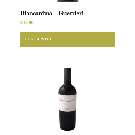
Degustaties
Cadeaubon
Biancanima – Guerrieri
Geschenken
€ 35.90
Wijnbouwers
BEKIJK WIJN
Horeca
Blog
Contact
Login