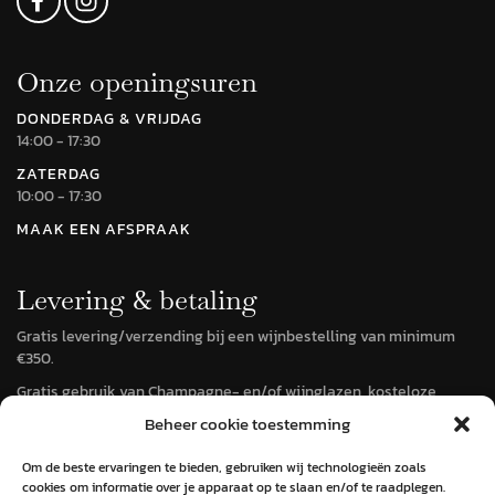
Onze openingsuren
DONDERDAG & VRIJDAG
14:00 - 17:30
ZATERDAG
10:00 - 17:30
MAAK EEN AFSPRAAK
Levering & betaling
Gratis levering/verzending bij een wijnbestelling van minimum
€350.
Gratis gebruik van Champagne- en/of wijnglazen, kosteloze
terugname van teveel bestelde wijnen, mits teruggave door de
Beheer cookie toestemming
klant.
Om de beste ervaringen te bieden, gebruiken wij technologieën zoals
cookies om informatie over je apparaat op te slaan en/of te raadplegen.