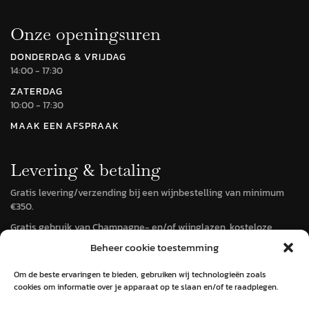
Onze openingsuren
DONDERDAG & VRIJDAG
14:00 - 17:30
ZATERDAG
10:00 - 17:30
MAAK EEN AFSPRAAK
Levering & betaling
Gratis levering/verzending bij een wijnbestelling van minimum
€350.
Gratis gebruik van Champagne- en/of wijnglazen, kosteloze
terugname van teveel bestelde wijnen, mits teruggave door de
Beheer cookie toestemming
klant.
Om de beste ervaringen te bieden, gebruiken wij technologieën zoals
cookies om informatie over je apparaat op te slaan en/of te raadplegen.
Online bestellen